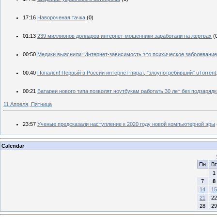
17:16
Навороченая тачка
(0)
01:13
239 миллионов долларов интернет-мошенники заработали на жертвах
(
00:50
Медики выяснили: Интернет-зависимость это психическое заболевание
00:40
Попался! Первый в России интернет-пират, "злоупотребивший" uTorrent,
00:21
Батареи нового типа позволят ноутбукам работать 30 лет без подзарядк
11 Апреля, Пятница
23:57
Ученые предсказали наступление к 2020 году новой компьютерной эры
Calendar
Пн
Вт
1
7
8
14
15
21
22
28
29