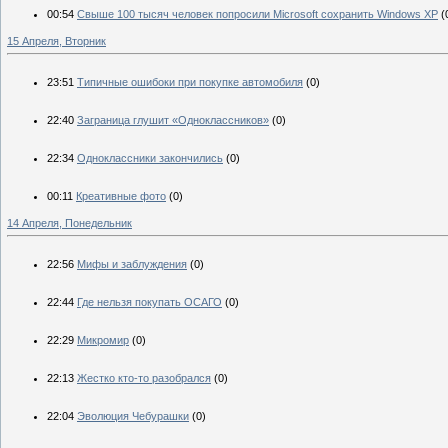
00:54
Свыше 100 тысяч человек попросили Microsoft сохранить Windows XP
(
15 Апреля, Вторник
23:51
Типичные ошибоки при покупке автомобиля
(0)
22:40
Заграница глушит «Одноклассников»
(0)
22:34
Одноклассники закончились
(0)
00:11
Креативные фото
(0)
14 Апреля, Понедельник
22:56
Мифы и заблуждения
(0)
22:44
Где нельзя покупать ОСАГО
(0)
22:29
Микромир
(0)
22:13
Жестко кто-то разобрался
(0)
22:04
Эволюция Чебурашки
(0)