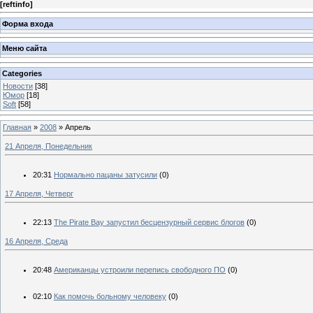
[
reftinfo
]
Форма входа
Меню сайта
Categories
Новости
[38]
Юмор
[18]
Soft
[58]
Главная
»
2008
»
Апрель
21 Апреля, Понедельник
20:31
Нормально пацаны затусили
(0)
17 Апреля, Четверг
22:13
The Pirate Bay запустил беcцензурный сервис блогов
(0)
16 Апреля, Среда
20:48
Американцы устроили перепись свободного ПО
(0)
02:10
Как помочь больному человеку
(0)