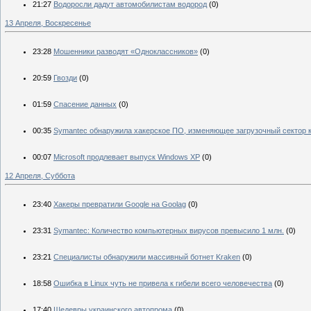
21:27
Водоросли дадут автомобилистам водород
(0)
13 Апреля, Воскресенье
23:28
Мошенники разводят «Одноклассников»
(0)
20:59
Гвозди
(0)
01:59
Спасение данных
(0)
00:35
Symantec обнаружила хакерское ПО, изменяющее загрузочный сектор
00:07
Microsoft продлевает выпуск Windows XP
(0)
12 Апреля, Суббота
23:40
Хакеры превратили Google на Goolag
(0)
23:31
Symantec: Количество компьютерных вирусов превысило 1 млн.
(0)
23:21
Специалисты обнаружили массивный ботнет Kraken
(0)
18:58
Ошибка в Linux чуть не привела к гибели всего человечества
(0)
17:40
Шедевры украинского автопрома
(0)