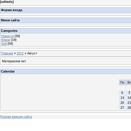
[
reftinfo
]
Форма входа
Меню сайта
Categories
Новости
[38]
Юмор
[18]
Soft
[58]
Главная
»
2012
»
Август
Материалов нет
Calendar
Пн
Вт
6
7
13
14
20
21
27
28
Полная версия сайта