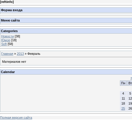
[
reftinfo
]
Форма входа
Меню сайта
Categories
Новости
[38]
Юмор
[18]
Soft
[58]
Главная
»
2013
»
Февраль
Материалов нет
Calendar
Пн
Вт
4
5
11
12
18
19
25
26
Полная версия сайта