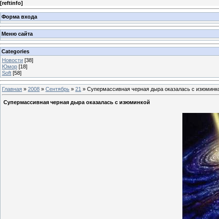
[
reftinfo
]
Форма входа
Меню сайта
Categories
Новости
[38]
Юмор
[18]
Soft
[58]
Главная
»
2008
»
Сентябрь
»
21
» Супермассивная черная дыра оказалась с изюминк
Супермассивная черная дыра оказалась с изюминкой